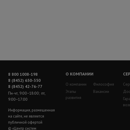
О КОМПАНИИ
СЕ
8 800 1008-198
8 (8452) 650-350
О компании
Философия
Сер
8 (8452) 42-76-77
Этапы
Вакансии
Дос
Пн-чт, 9:00−18:00; пт,
развития
Гар
9:00−17:00
воз
Информация, размещенная
на сайте, не является
публичной офертой
© «Центр систем