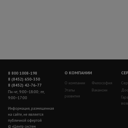
О КОМПАНИИ
СЕ
8 800 1008-198
8 (8452) 650-350
О компании
Философия
Сер
8 (8452) 42-76-77
Этапы
Вакансии
Дос
Пн-чт, 9:00−18:00; пт,
развития
Гар
9:00−17:00
воз
Информация, размещенная
на сайте, не является
публичной офертой
© «Центр систем