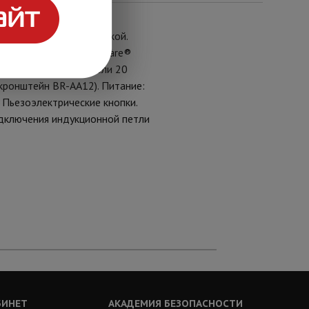
ветной экран с подсветкой.
дартам EM-Marine, Mifare®
аторов в памяти панели 20
(кронштейн BR-AA12). Питание:
. Пьезоэлектрические кнопки.
одключения индукционной петли
БИНЕТ
АКАДЕМИЯ БЕЗОПАСНОСТИ