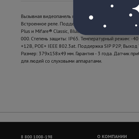
Вызывная видеопанель многоабонентская. Цифровая IP 
Встроенное реле. Поддержка технологии «UKEY»: счи
Plus и Mifare® Classic, Bluetooth, NFC. 3D идентифи
000. Степень защиты: IP65. Температурный режим: -4
+12В, POE+ IEEE 802.3at. Поддержка SIP P2P, Выход Wi
Размер: 379х158х49 мм. Гарантия - 3 года. Датчик п
для людей со слуховыми аппаратами.
О КОМПАНИИ
8 800 1008-198