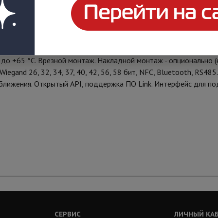
камера: 2.0 Мп. Угол обзора 110° (по горизонтали). 4,3“ TFT ц
тывание карт, брелоков и мобильных идентификаторов по стан
кация по распознаванию лиц — 10 000 лиц. Количество идентифик
0 до +65 °C. Врезной монтаж. Накладной монтаж - опционально 
egand 26, 32, 34, 37, 40, 42, 56, 58 бит, NFC, Bluetooth, RS485
риближения. Открытый API, поддержка ПО Link. Интерфейс для п
СЕРВИС
ЛИЧНЫЙ КА