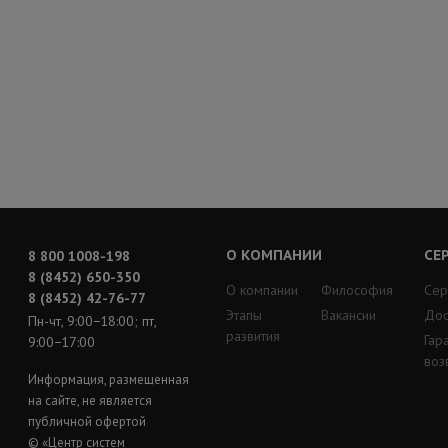
О КОМПАНИИ
СЕ
8 800 1008-198
8 (8452) 650-350
О компании
Философия
Сер
8 (8452) 42-76-77
Этапы
Вакансии
Дос
Пн-чт, 9:00−18:00; пт,
развития
Гар
9:00−17:00
воз
Информация, размещенная
на сайте, не является
публичной офертой
© «Центр систем