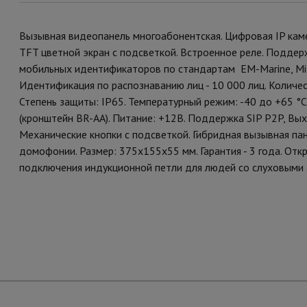
Вызывная видеопанель многоабонентская. Цифровая IP камер
TFT цветной экран с подсветкой. Встроенное реле. Поддерж
мобильных идентификаторов по стандартам EM-Marine, Mifar
Идентификация по распознаванию лиц - 10 000 лиц. Количе
Степень защиты: IP65. Температурный режим: -40 до +65 °
(кронштейн BR-AA). Питание: +12В. Поддержка SIP P2P, Выход
Механические кнопки с подсветкой. Гибридная вызывная п
домофонии. Размер: 375х155х55 мм. Гарантия - 3 года. Отк
подключения индукционной петли для людей со слуховыми