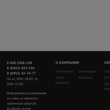
О КОМПАНИИ
СЕ
8 800 1008-198
8 (8452) 650-350
О компании
Философия
Сер
8 (8452) 42-76-77
Этапы
Вакансии
Дос
Пн-чт, 9:00−18:00; пт,
развития
Гар
9:00−17:00
воз
Информация, размещенная
на сайте, не является
публичной офертой
© «Центр систем