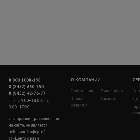
О КОМПАНИИ
СЕ
8 800 1008-198
8 (8452) 650-350
О компании
Философия
Сер
8 (8452) 42-76-77
Этапы
Вакансии
Дос
Пн-чт, 9:00−18:00; пт,
развития
Гар
9:00−17:00
воз
Информация, размещенная
на сайте, не является
публичной офертой
© «Центр систем