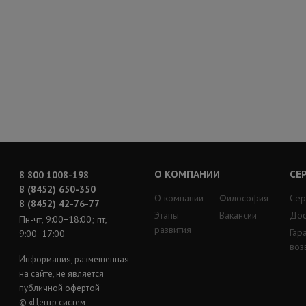
О КОМПАНИИ
СЕ
8 800 1008-198
8 (8452) 650-350
О компании
Философия
Сер
8 (8452) 42-76-77
Этапы
Вакансии
Дос
Пн-чт, 9:00−18:00; пт,
развития
Гар
9:00−17:00
воз
Информация, размещенная
на сайте, не является
публичной офертой
© «Центр систем