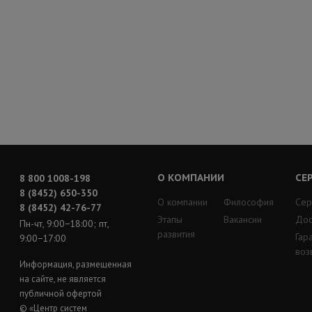
О КОМПАНИИ
СЕ
8 800 1008-198
8 (8452) 650-350
О компании
Философия
Сер
8 (8452) 42-76-77
Этапы
Вакансии
Дос
Пн-чт, 9:00−18:00; пт,
развития
Гар
9:00−17:00
воз
Информация, размещенная
на сайте, не является
публичной офертой
© «Центр систем