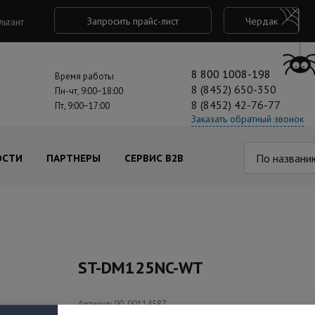
Запросить прайс-лист
Чердак
льтант
8 800 1008-198
Время работы
8 (8452) 650-350
Пн-чт, 9:00−18:00
8 (8452) 42-76-77
Пт, 9:00−17:00
Заказать обратный звонок
По названи
ОСТИ
ПАРТНЕРЫ
СЕРВИС B2B
ST-DM125NC-WT
Артикул: 00-00114587