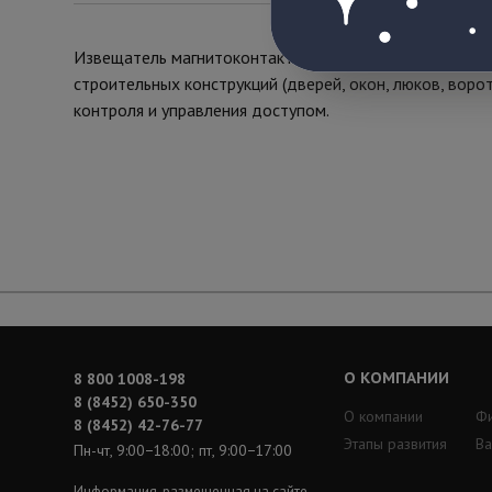
Извещатель магнитоконтактный, НЗ, белый, накладной
строительных конструкций (дверей, окон, люков, воро
контроля и управления доступом.
О КОМПАНИИ
8 800 1008-198
8 (8452) 650-350
О компании
Ф
8 (8452) 42-76-77
Этапы развития
Ва
Пн-чт, 9:00−18:00; пт, 9:00−17:00
Информация, размещенная на сайте,