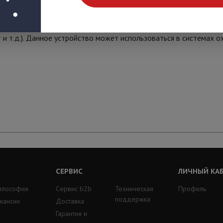
 для деревянных дверей, зазор 25 мм, предназначен для контр
т и т.д.). Данное устройство может использоваться в системах о
СЕРВИС
ЛИЧНЫЙ КА
илософия
Сервис b2b
Техническая
Профиль
поддержка
кансии
Доставка
Гарантия и