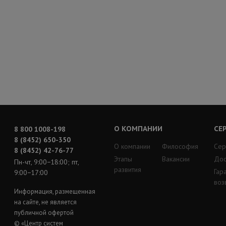
О КОМПАНИИ
СЕ
8 800 1008-198
8 (8452) 650-350
О компании
Философия
Сер
8 (8452) 42-76-77
Этапы
Вакансии
Дос
Пн-чт, 9:00−18:00; пт,
развития
Гар
9:00−17:00
воз
Информация, размещенная
на сайте, не является
публичной офертой
© «Центр систем