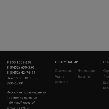
О КОМПАНИИ
СЕ
8 800 1008-198
8 (8452) 650-350
О компании
Философия
Сер
8 (8452) 42-76-77
Этапы
Вакансии
Дос
Пн-чт, 9:00−18:00; пт,
развития
Гар
9:00−17:00
воз
Информация, размещенная
на сайте, не является
публичной офертой
© «Центр систем