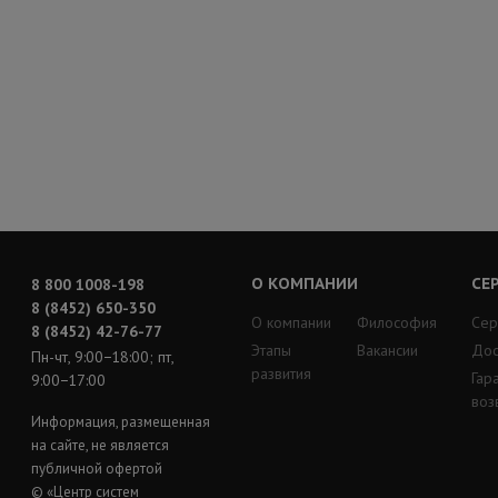
О КОМПАНИИ
СЕ
8 800 1008-198
8 (8452) 650-350
О компании
Философия
Сер
8 (8452) 42-76-77
Этапы
Вакансии
Дос
Пн-чт, 9:00−18:00; пт,
развития
Гар
9:00−17:00
воз
Информация, размещенная
на сайте, не является
публичной офертой
© «Центр систем