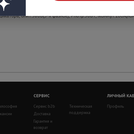
икатора, Uпит.380В(3-х фазное), Pпотр.30Вт, Iкоммут.160А(номи
СЕРВИС
ЛИЧНЫЙ КА
илософия
Сервис b2b
Техническая
Профиль
поддержка
кансии
Доставка
Гарантия и
возврат