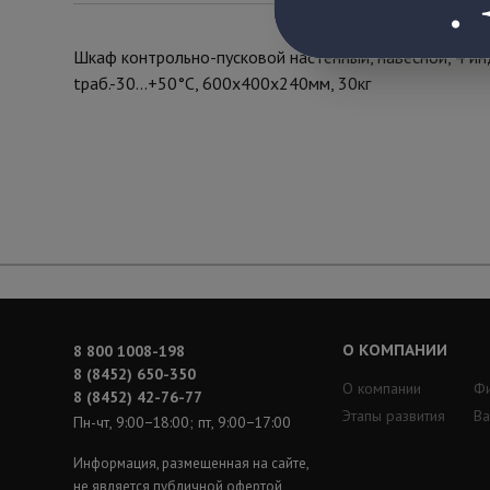
Шкаф контрольно-пусковой настенный, навесной, 4 инд
tраб.-30...+50°С, 600х400х240мм, 30кг
О КОМПАНИИ
8 800 1008-198
8 (8452) 650-350
О компании
Ф
8 (8452) 42-76-77
Этапы развития
Ва
Пн-чт, 9:00−18:00; пт, 9:00−17:00
Информация, размещенная на сайте,
не является публичной офертой