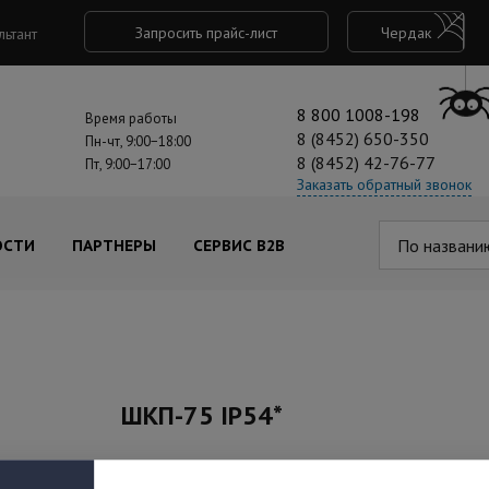
Запросить прайс-лист
Чердак
льтант
8 800 1008-198
Время работы
8 (8452) 650-350
Пн-чт, 9:00−18:00
8 (8452) 42-76-77
Пт, 9:00−17:00
Заказать обратный звонок
По названи
ОСТИ
ПАРТНЕРЫ
СЕРВИС B2B
ШКП-75 IP54*
Под заказ