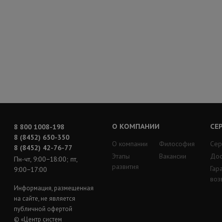
О КОМПАНИИ
СЕ
8 800 1008-198
8 (8452) 650-350
О компании
Философия
Сер
8 (8452) 42-76-77
Этапы
Вакансии
Дос
Пн-чт, 9:00−18:00; пт,
развития
Гар
9:00−17:00
воз
Информация, размещенная
на сайте, не является
публичной офертой
© «Центр систем