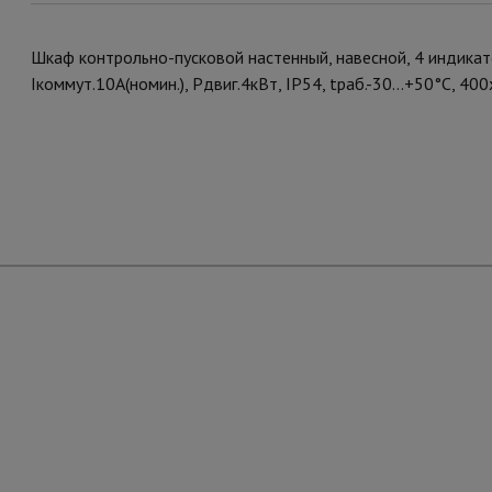
Шкаф контрольно-пусковой настенный, навесной, 4 индикато
Iкоммут.10А(номин.), Pдвиг.4кВт, IP54, tраб.-30...+50°С, 4