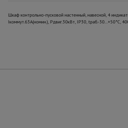
Шкаф контрольно-пусковой настенный, навесной, 4 индикато
Iкоммут.63А(номин.), Pдвиг.30кВт, IP30, tраб.-30...+50°С, 