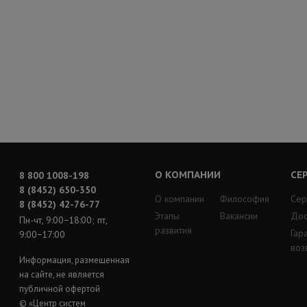
О КОМПАНИИ
СЕ
8 800 1008-198
8 (8452) 650-350
О компании
Философия
Сер
8 (8452) 42-76-77
Этапы
Вакансии
Дос
Пн-чт, 9:00−18:00; пт,
развития
Гар
9:00−17:00
воз
Информация, размещенная
на сайте, не является
публичной офертой
© «Центр систем