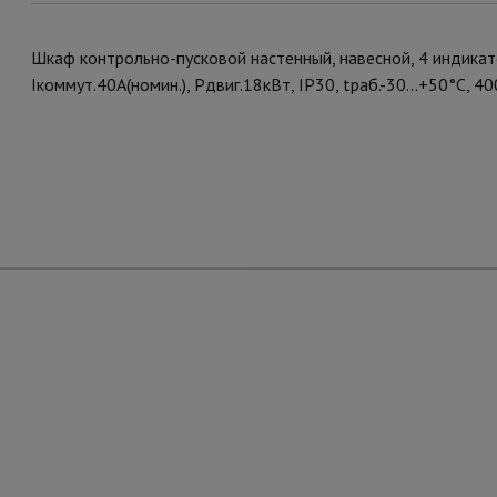
Шкаф контрольно-пусковой настенный, навесной, 4 индикато
Iкоммут.40А(номин.), Pдвиг.18кВт, IP30, tраб.-30...+50°С, 