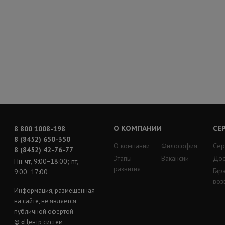
О КОМПАНИИ
СЕ
8 800 1008-198
8 (8452) 650-350
О компании
Философия
Сер
8 (8452) 42-76-77
Этапы
Вакансии
Дос
Пн-чт, 9:00−18:00; пт,
развития
Гар
9:00−17:00
воз
Информация, размещенная
на сайте, не является
публичной офертой
© «Центр систем