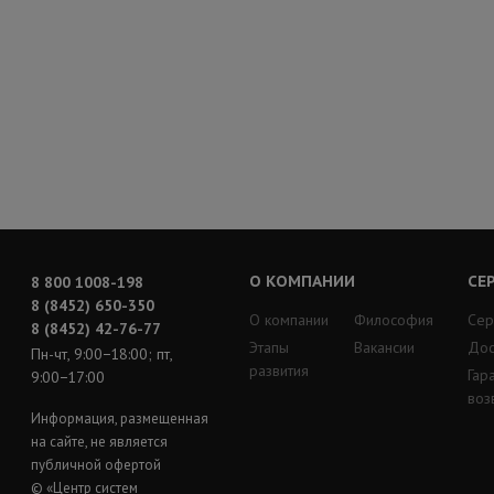
О КОМПАНИИ
СЕ
8 800 1008-198
8 (8452) 650-350
О компании
Философия
Сер
8 (8452) 42-76-77
Этапы
Вакансии
Дос
Пн-чт, 9:00−18:00; пт,
развития
Гар
9:00−17:00
воз
Информация, размещенная
на сайте, не является
публичной офертой
© «Центр систем