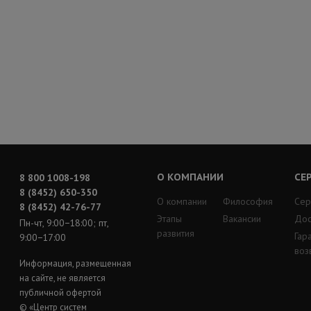
О КОМПАНИИ
СЕ
8 800 1008-198
8 (8452) 650-350
О компании
Философия
Сер
8 (8452) 42-76-77
Этапы
Вакансии
Дос
Пн-чт, 9:00−18:00; пт,
развития
Гар
9:00−17:00
воз
Информация, размещенная
на сайте, не является
публичной офертой
© «Центр систем