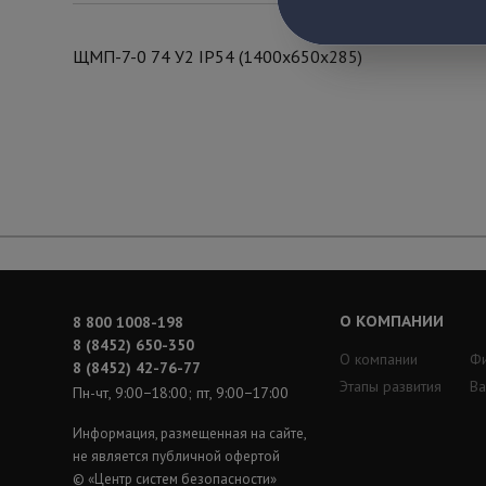
ЩМП-7-0 74 У2 IP54 (1400x650x285)
О КОМПАНИИ
8 800 1008-198
8 (8452) 650-350
О компании
Ф
8 (8452) 42-76-77
Этапы развития
Ва
Пн-чт, 9:00−18:00; пт, 9:00−17:00
Информация, размещенная на сайте,
не является публичной офертой
© «Центр систем безопасности»