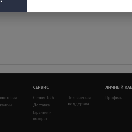
СЕРВИС
ЛИЧНЫЙ КА
илософия
Сервис b2b
Техническая
Профиль
поддержка
кансии
Доставка
Гарантия и
возврат