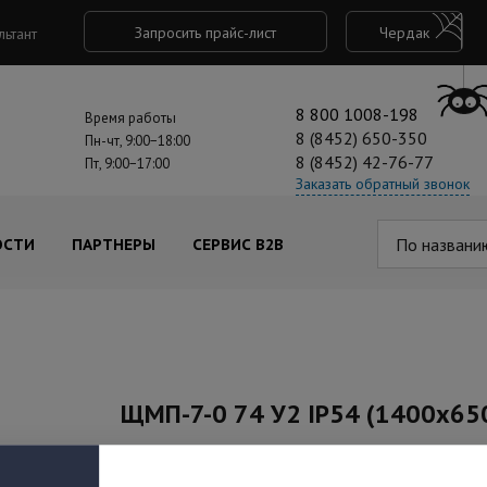
Запросить прайс-лист
Чердак
льтант
8 800 1008-198
Время работы
8 (8452) 650-350
Пн-чт, 9:00−18:00
8 (8452) 42-76-77
Пт, 9:00−17:00
Заказать обратный звонок
По названи
ОСТИ
ПАРТНЕРЫ
СЕРВИС B2B
ЩМП-7-0 74 У2 IP54 (1400x65
Артикул: YKM40-07-54