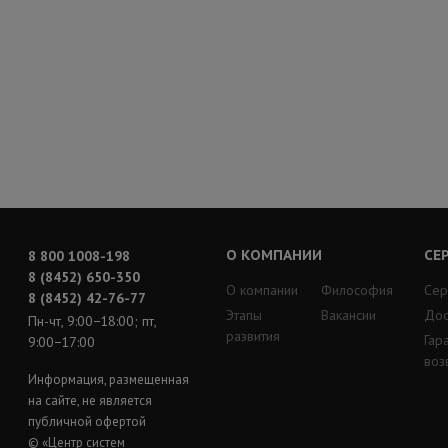
О КОМПАНИИ
СЕ
8 800 1008-198
8 (8452) 650-350
О компании
Философия
Сер
8 (8452) 42-76-77
Этапы
Вакансии
Дос
Пн-чт, 9:00−18:00; пт,
развития
Гар
9:00−17:00
воз
Информация, размещенная
на сайте, не является
публичной офертой
© «Центр систем