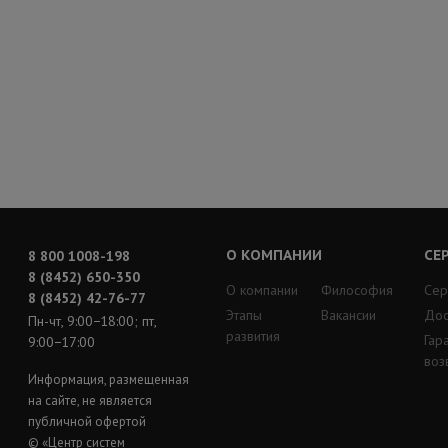
О КОМПАНИИ
СЕ
8 800 1008-198
8 (8452) 650-350
О компании
Философия
Сер
8 (8452) 42-76-77
Этапы
Вакансии
Дос
Пн-чт, 9:00−18:00; пт,
развития
Гар
9:00−17:00
воз
Информация, размещенная
на сайте, не является
публичной офертой
© «Центр систем