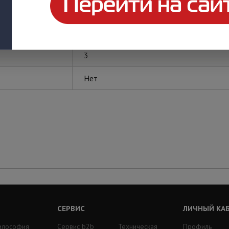
MKV
3
Нет
СЕРВИС
ЛИЧНЫЙ КА
илософия
Сервис b2b
Техническая
Профиль