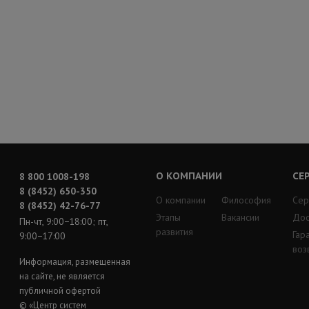
О КОМПАНИИ
СЕ
8 800 1008-198
8 (8452) 650-350
О компании
Философия
Сер
8 (8452) 42-76-77
Этапы
Вакансии
Дос
Пн-чт, 9:00−18:00; пт,
развития
Гар
9:00−17:00
воз
Информация, размещенная
на сайте, не является
публичной офертой
© «Центр систем