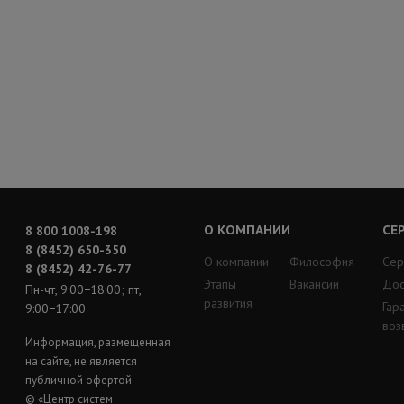
О КОМПАНИИ
СЕ
8 800 1008-198
8 (8452) 650-350
О компании
Философия
Сер
8 (8452) 42-76-77
Этапы
Вакансии
Дос
Пн-чт, 9:00−18:00; пт,
развития
Гар
9:00−17:00
воз
Информация, размещенная
на сайте, не является
публичной офертой
© «Центр систем