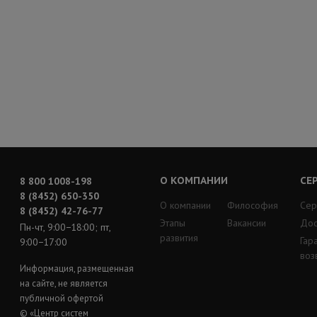
О КОМПАНИИ
СЕ
8 800 1008-198
8 (8452) 650-350
О компании
Философия
Сер
8 (8452) 42-76-77
Этапы
Вакансии
Дос
Пн-чт, 9:00−18:00; пт,
развития
Гар
9:00−17:00
воз
Информация, размещенная
на сайте, не является
публичной офертой
© «Центр систем