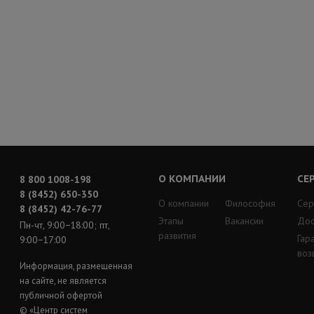
О КОМПАНИИ
СЕ
8 800 1008-198
8 (8452) 650-350
О компании
Философия
Сер
8 (8452) 42-76-77
Этапы
Вакансии
Дос
Пн-чт, 9:00−18:00; пт,
развития
Гар
9:00−17:00
воз
Информация, размещенная
на сайте, не является
публичной офертой
© «Центр систем