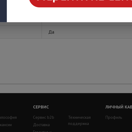
Арсенал безопасности
Да
СЕРВИС
ЛИЧНЫЙ КА
илософия
Сервис b2b
Техническая
Профиль
поддержка
кансии
Доставка