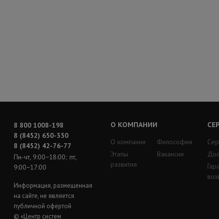
О КОМПАНИИ
СЕ
8 800 1008-198
8 (8452) 650-350
О компании
Философия
Сер
8 (8452) 42-76-77
Этапы
Вакансии
Дос
Пн-чт, 9:00−18:00; пт,
развития
Гар
9:00−17:00
воз
Информация, размещенная
на сайте, не является
публичной офертой
© «Центр систем