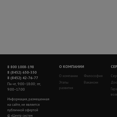
О КОМПАНИИ
СЕ
8 800 1008-198
8 (8452) 650-350
О компании
Философия
Сер
8 (8452) 42-76-77
Этапы
Вакансии
Дос
Пн-чт, 9:00−18:00; пт,
развития
Гар
9:00−17:00
воз
Информация, размещенная
на сайте, не является
публичной офертой
© «Центр систем