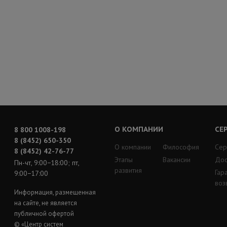
О КОМПАНИИ
СЕ
8 800 1008-198
8 (8452) 650-350
О компании
Философия
Сер
8 (8452) 42-76-77
Этапы
Вакансии
Дос
Пн-чт, 9:00−18:00; пт,
развития
Гар
9:00−17:00
воз
Информация, размещенная
на сайте, не является
публичной офертой
© «Центр систем