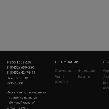
О КОМПАНИИ
СЕ
8 800 1008-198
8 (8452) 650-350
О компании
Философия
Сер
8 (8452) 42-76-77
Этапы
Вакансии
Дос
Пн-чт, 9:00−18:00; пт,
развития
Гар
9:00−17:00
воз
Информация, размещенная
на сайте, не является
публичной офертой
© «Центр систем