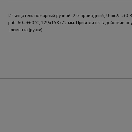
Извещатель пожарный ручной; 2-х проводный; U-шс.9...30 В, 
раб.-60...+60°С, 129x158x72 мм. Приводится в действие оп
элемента (ручки).