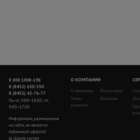
О КОМПАНИИ
СЕ
8 800 1008-198
8 (8452) 650-350
О компании
Философия
Сер
8 (8452) 42-76-77
Этапы
Вакансии
Дос
Пн-чт, 9:00−18:00; пт,
развития
Гар
9:00−17:00
воз
Информация, размещенная
на сайте, не является
публичной офертой
© «Центр систем