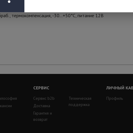
браб., термокомпенсация, -30…+50°С, питание 12В
СЕРВИС
ЛИЧНЫЙ КА
илософия
Сервис b2b
Техническая
Профиль
поддержка
кансии
Доставка
Гарантия и
возврат