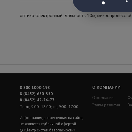
оптико-электронный, дальность 10м, микропроцесс. о
О КОМПАНИИ
8 800 1008-198
8 (8452) 650-350
О компании
Ф
8 (8452) 42-76-77
Этапы развития
Ва
Пн-чт, 9:00−18:00; пт, 9:00−17:00
Информация, размещенная на сайте,
не является публичной офертой
© «Центр систем безопасности»