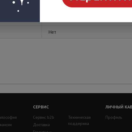
EKF
Нет
СЕРВИС
ЛИЧНЫЙ КА
илософия
Сервис b2b
Техническая
Профиль
поддержка
кансии
Доставка