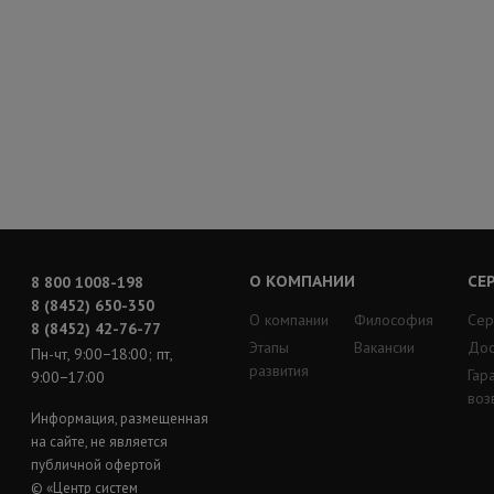
О КОМПАНИИ
СЕ
8 800 1008-198
8 (8452) 650-350
О компании
Философия
Сер
8 (8452) 42-76-77
Этапы
Вакансии
Дос
Пн-чт, 9:00−18:00; пт,
развития
Гар
9:00−17:00
воз
Информация, размещенная
на сайте, не является
публичной офертой
© «Центр систем