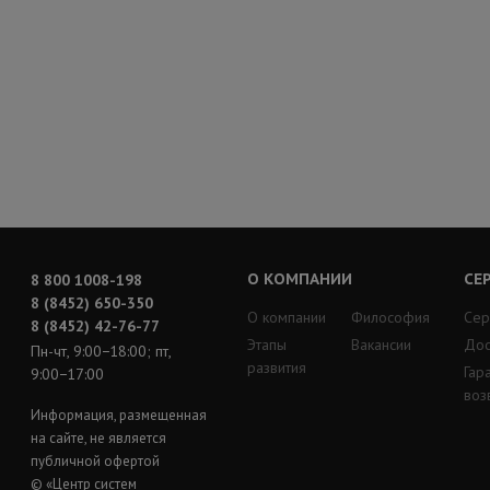
О КОМПАНИИ
СЕ
8 800 1008-198
8 (8452) 650-350
О компании
Философия
Сер
8 (8452) 42-76-77
Этапы
Вакансии
Дос
Пн-чт, 9:00−18:00; пт,
развития
Гар
9:00−17:00
воз
Информация, размещенная
на сайте, не является
публичной офертой
© «Центр систем