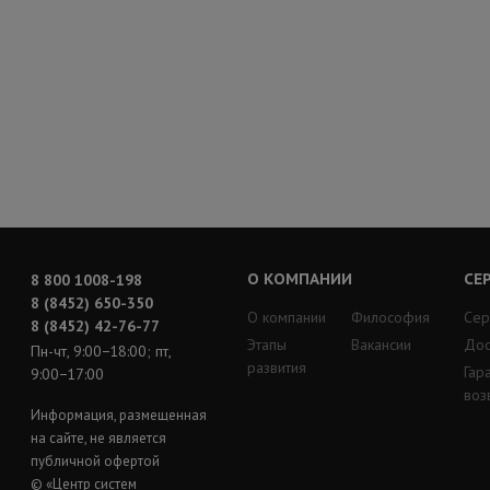
О КОМПАНИИ
СЕ
8 800 1008-198
8 (8452) 650-350
О компании
Философия
Сер
8 (8452) 42-76-77
Этапы
Вакансии
Дос
Пн-чт, 9:00−18:00; пт,
развития
Гар
9:00−17:00
воз
Информация, размещенная
на сайте, не является
публичной офертой
© «Центр систем