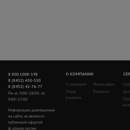
О КОМПАНИИ
СЕ
8 800 1008-198
8 (8452) 650-350
О компании
Философия
Сер
8 (8452) 42-76-77
Этапы
Вакансии
Дос
Пн-чт, 9:00−18:00; пт,
развития
Гар
9:00−17:00
воз
Информация, размещенная
на сайте, не является
публичной офертой
© «Центр систем