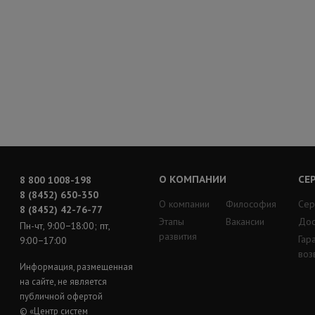
О КОМПАНИИ
СЕ
8 800 1008-198
8 (8452) 650-350
О компании
Философия
Сер
8 (8452) 42-76-77
Этапы
Вакансии
Дос
Пн-чт, 9:00−18:00; пт,
развития
Гар
9:00−17:00
воз
Информация, размещенная
на сайте, не является
публичной офертой
© «Центр систем