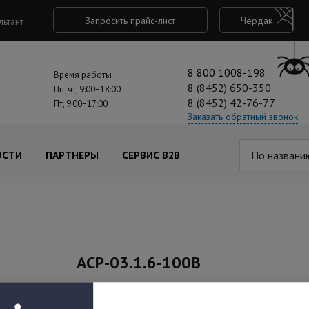
Запросить прайс-лист
Чердак
льтант
8 800 1008-198
Время работы
8 (8452) 650-350
Пн-чт, 9:00−18:00
8 (8452) 42-76-77
Пт, 9:00−17:00
Заказать обратный звонок
По названи
ОСТИ
ПАРТНЕРЫ
СЕРВИС B2B
АСР-03.1.6-100В
Артикул: ФКЕС 425132.157