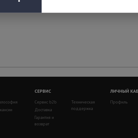
СЕРВИС
ЛИЧНЫЙ КА
илософия
Сервис b2b
Техническая
Профиль
поддержка
кансии
Доставка
Гарантия и
возврат