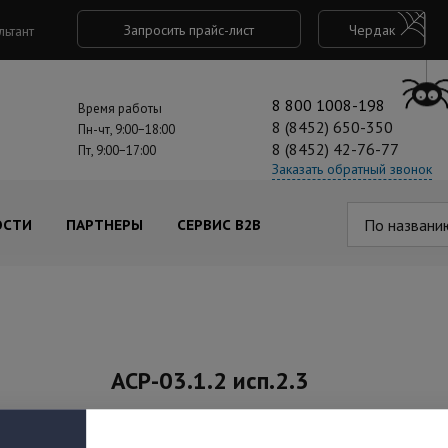
Запросить прайс-лист
Чердак
льтант
8 800 1008-198
Время работы
8 (8452) 650-350
Пн-чт, 9:00−18:00
8 (8452) 42-76-77
Пт, 9:00−17:00
Заказать обратный звонок
По названи
ОСТИ
ПАРТНЕРЫ
СЕРВИС B2B
АСР-03.1.2 исп.2.3
Артикул: ФКЕС 425132.177