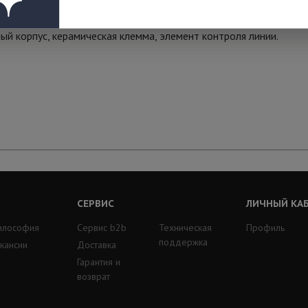
ный корпус, керамическая клемма, элемент контроля линии.
СЕРВИС
ЛИЧНЫЙ КА
илософия
Сервис b2b
Техническая
Профиль
поддержка
кансии
Доставка
Гарантия и
возврат