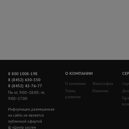
О КОМПАНИИ
СЕ
8 800 1008-198
8 (8452) 650-350
О компании
Философия
Сер
8 (8452) 42-76-77
Этапы
Вакансии
Дос
Пн-чт, 9:00−18:00; пт,
развития
Гар
9:00−17:00
воз
Информация, размещенная
на сайте, не является
публичной офертой
© «Центр систем