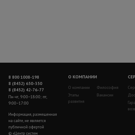
О КОМПАНИИ
СЕ
8 800 1008-198
8 (8452) 650-350
О компании
Философия
Сер
8 (8452) 42-76-77
Этапы
Вакансии
Дос
Пн-чт, 9:00−18:00; пт,
развития
Гар
9:00−17:00
воз
Информация, размещенная
на сайте, не является
публичной офертой
© «Центр систем