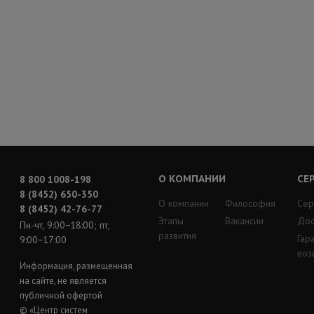
О КОМПАНИИ
СЕ
8 800 1008-198
8 (8452) 650-350
О компании
Философия
Сер
8 (8452) 42-76-77
Этапы
Вакансии
Дос
Пн-чт, 9:00−18:00; пт,
развития
Гар
9:00−17:00
воз
Информация, размещенная
на сайте, не является
публичной офертой
© «Центр систем