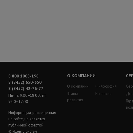
О КОМПАНИИ
СЕ
8 800 1008-198
8 (8452) 650-350
О компании
Философия
Сер
8 (8452) 42-76-77
Этапы
Вакансии
Дос
Пн-чт, 9:00−18:00; пт,
развития
Гар
9:00−17:00
воз
Информация, размещенная
на сайте, не является
публичной офертой
© «Центр систем