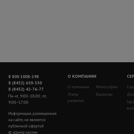
О КОМПАНИИ
СЕ
8 800 1008-198
8 (8452) 650-350
О компании
Философия
Сер
8 (8452) 42-76-77
Этапы
Вакансии
Дос
Пн-чт, 9:00−18:00; пт,
развития
Гар
9:00−17:00
воз
Информация, размещенная
на сайте, не является
публичной офертой
© «Центр систем