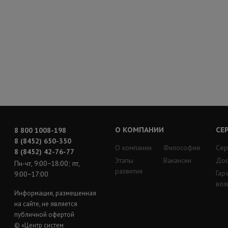
О КОМПАНИИ
СЕ
8 800 1008-198
8 (8452) 650-350
О компании
Философия
Сер
8 (8452) 42-76-77
Этапы
Вакансии
Дос
Пн-чт, 9:00−18:00; пт,
развития
Гар
9:00−17:00
воз
Информация, размещенная
на сайте, не является
публичной офертой
© «Центр систем