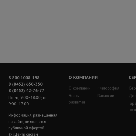
О КОМПАНИИ
СЕ
8 800 1008-198
8 (8452) 650-350
О компании
Философия
Сер
8 (8452) 42-76-77
Этапы
Вакансии
Дос
Пн-чт, 9:00−18:00; пт,
развития
Гар
9:00−17:00
воз
Информация, размещенная
на сайте, не является
публичной офертой
© «Центр систем