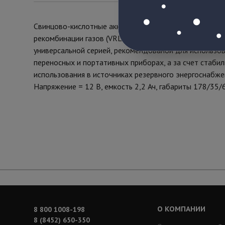
Свинцово-кислотные аккумуляторы DELTA серии DTM 
рекомбинации газов (VRLA), произведенных по AGM те
универсальной серией, рекомендованой для использов
переносных и портативных приборах, а за счет стаб
использования в источниках резервного энергоснабжен
Напряжение = 12 В, емкость 2,2 Ач, габариты 178/35/
О КОМПАНИИ
8 800 1008-198
8 (8452) 650-350