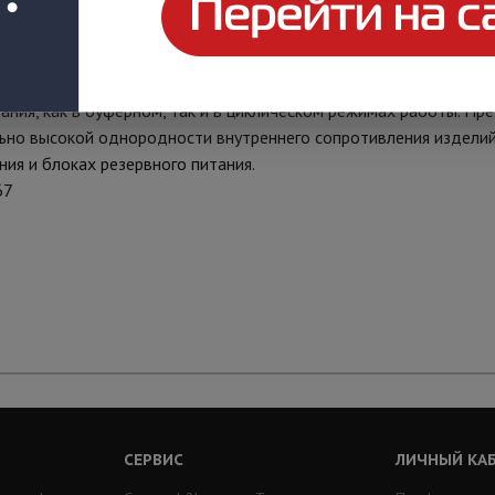
являются ярким примером герметизированных, необслуживаемы
хнологии (электролит, абсорбированный в стекловолоконном се
ания, как в буферном, так и в циклическом режимах работы. Пр
ильно высокой однородности внутреннего сопротивления издели
ия и блоках резервного питания.
67
СЕРВИС
ЛИЧНЫЙ КА