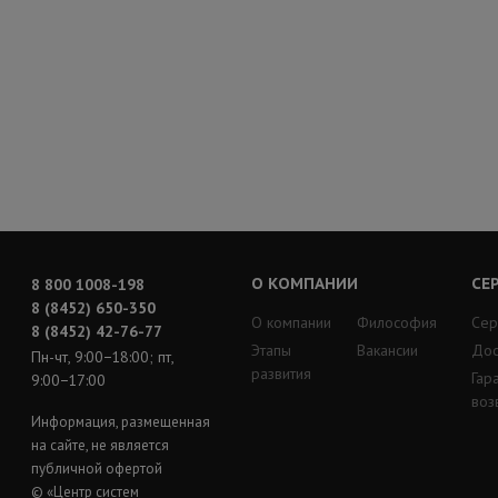
О КОМПАНИИ
СЕ
8 800 1008-198
8 (8452) 650-350
О компании
Философия
Сер
8 (8452) 42-76-77
Этапы
Вакансии
Дос
Пн-чт, 9:00−18:00; пт,
развития
Гар
9:00−17:00
воз
Информация, размещенная
на сайте, не является
публичной офертой
© «Центр систем